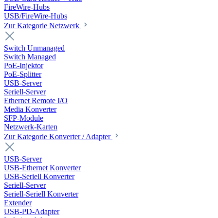
FireWire-Hubs
USB/FireWire-Hubs
Zur Kategorie Netzwerk
Switch Unmanaged
Switch Managed
PoE-Injektor
PoE-Splitter
USB-Server
Seriell-Server
Ethernet Remote I/O
Media Konverter
SFP-Module
Netzwerk-Karten
Zur Kategorie Konverter / Adapter
USB-Server
USB-Ethernet Konverter
USB-Seriell Konverter
Seriell-Server
Seriell-Seriell Konverter
Extender
USB-PD-Adapter