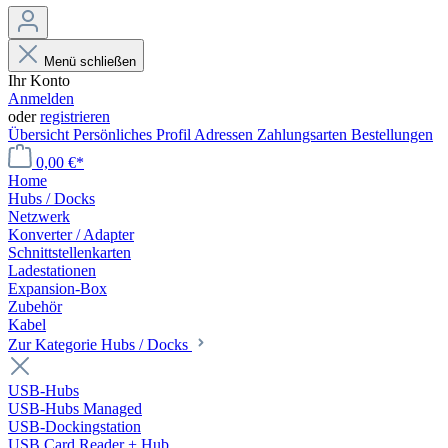
Menü schließen
Ihr Konto
Anmelden
oder
registrieren
Übersicht
Persönliches Profil
Adressen
Zahlungsarten
Bestellungen
0,00 €*
Home
Hubs / Docks
Netzwerk
Konverter / Adapter
Schnittstellenkarten
Ladestationen
Expansion-Box
Zubehör
Kabel
Zur Kategorie Hubs / Docks
USB-Hubs
USB-Hubs Managed
USB-Dockingstation
USB Card Reader + Hub