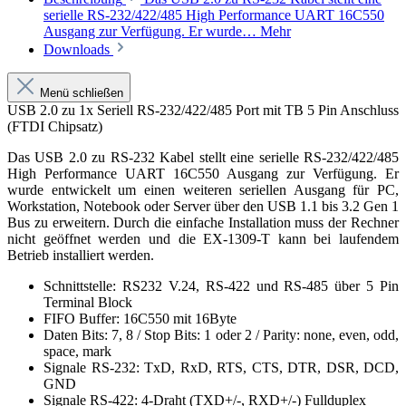
serielle RS-232/422/485 High Performance UART 16C550
Ausgang zur Verfügung. Er wurde…
Mehr
Downloads
Menü schließen
USB 2.0 zu 1x Seriell RS-232/422/485 Port mit TB 5 Pin Anschluss
(FTDI Chipsatz)
Das USB 2.0 zu RS-232 Kabel stellt eine serielle RS-232/422/485
High Performance UART 16C550 Ausgang zur Verfügung. Er
wurde entwickelt um einen weiteren seriellen Ausgang für PC,
Workstation, Notebook oder Server über den USB 1.1 bis 3.2 Gen 1
Bus zu erweitern. Durch die einfache Installation muss der Rechner
nicht geöffnet werden und die EX-1309-T kann bei laufendem
Betrieb installiert werden.
Schnittstelle: RS232 V.24, RS-422 und RS-485 über 5 Pin
Terminal Block
FIFO Buffer: 16C550 mit 16Byte
Daten Bits: 7, 8 / Stop Bits: 1 oder 2 / Parity: none, even, odd,
space, mark
Signale RS-232: TxD, RxD, RTS, CTS, DTR, DSR, DCD,
GND
Signale RS-422: 4-Draht (TXD+/-, RXD+/-) Fullduplex