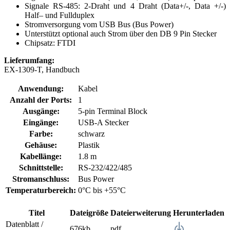
Signale RS-485: 2-Draht und 4 Draht (Data+/-, Data +/-)
Half– und Fullduplex
Stromversorgung vom USB Bus (Bus Power)
Unterstützt optional auch Strom über den DB 9 Pin Stecker
Chipsatz: FTDI
Lieferumfang:
EX-1309-T, Handbuch
Anwendung:
Kabel
Anzahl der Ports:
1
Ausgänge:
5-pin Terminal Block
Eingänge:
USB-A Stecker
Farbe:
schwarz
Gehäuse:
Plastik
Kabellänge:
1.8 m
Schnittstelle:
RS-232/422/485
Stromanschluss:
Bus Power
Temperaturbereich:
0°C bis +55°C
Titel
Dateigröße
Dateierweiterung
Herunterladen
Datenblatt /
676kb
pdf