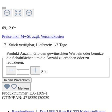
69,12 €*
Preise inkl. MwSt. zzgl. Versandkosten
171 Stück verfügbar, Lieferzeit: 1-3 Tage
Produkt Anzahl: Gib den gewünschten Wert ein oder benutze
die Schaltflächen um die Anzahl zu erhöhen oder zu
reduzieren.
Stk
In den Warenkorb
Merken
Produktnummer:
EX-1309-T
GTIN/EAN:
4718359130939
Beschreibung
Das USB 2.0 zu RS-232 Kabel stellt eine