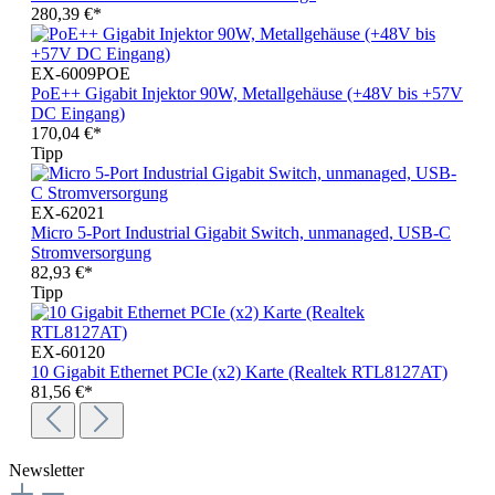
280,39 €*
EX-6009POE
PoE++ Gigabit Injektor 90W, Metallgehäuse (+48V bis +57V
DC Eingang)
170,04 €*
Tipp
EX-62021
Micro 5-Port Industrial Gigabit Switch, unmanaged, USB-C
Stromversorgung
82,93 €*
Tipp
EX-60120
10 Gigabit Ethernet PCIe (x2) Karte (Realtek RTL8127AT)
81,56 €*
Newsletter