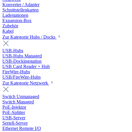
Konverter / Adapter
Schnittstellenkarten
Ladestationen
Expansion-Box
Zubehör
Kabel
Zur Kategorie Hubs / Docks
USB-Hubs
USB-Hubs Managed
USB-Dockingstation
USB Card Reader + Hub
FireWire-Hubs
USB/FireWire-Hubs
Zur Kategorie Netzwerk
Switch Unmanaged
Switch Managed
PoE-Injektor
PoE-Splitter
USB-Server
Seriell-Server
Ethernet Remote I/O