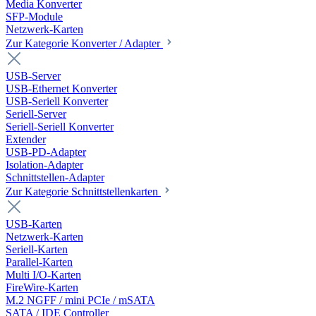
Media Konverter
SFP-Module
Netzwerk-Karten
Zur Kategorie Konverter / Adapter
USB-Server
USB-Ethernet Konverter
USB-Seriell Konverter
Seriell-Server
Seriell-Seriell Konverter
Extender
USB-PD-Adapter
Isolation-Adapter
Schnittstellen-Adapter
Zur Kategorie Schnittstellenkarten
USB-Karten
Netzwerk-Karten
Seriell-Karten
Parallel-Karten
Multi I/O-Karten
FireWire-Karten
M.2 NGFF / mini PCIe / mSATA
SATA / IDE Controller