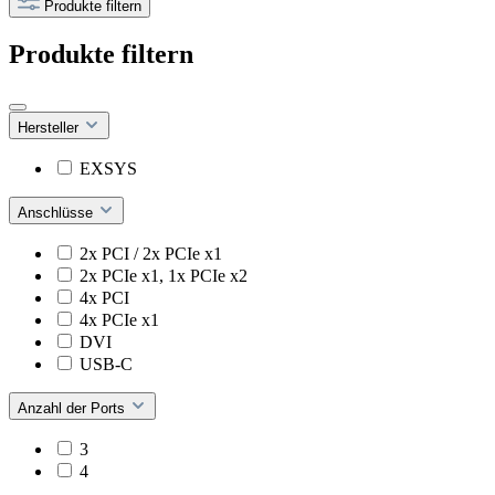
Produkte filtern
Produkte filtern
Hersteller
EXSYS
Anschlüsse
2x PCI / 2x PCIe x1
2x PCIe x1, 1x PCIe x2
4x PCI
4x PCIe x1
DVI
USB-C
Anzahl der Ports
3
4