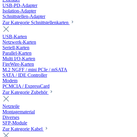
USB-PD-Adapter
Isolation-Adapter
Schnittstellen-Adapter
Zur Kategorie Schnittstellenkarten
USB-Karten
Netzwerk-Karten
Seriell-Karten
Parallel-Karten
Multi I/O-Karten
FireWire-Karten
M.2 NGFF / mini PCIe / mSATA
SATA / IDE Controller
Modem
PCMCIA / ExpressCard
Zur Kategorie Zubehör
Netzteile
Montagematerial
Diverses
SFP-Module
Zur Kategorie Kabel