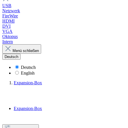
USB
Netzwerk
FireWire
HDMI
DVI
VGA
Oktopus
Intern
Menü schließen
Deutsch
Deutsch
English
Expansion-Box
Expansion-Box