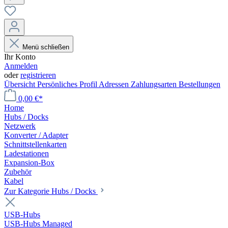
Menü schließen
Ihr Konto
Anmelden
oder
registrieren
Übersicht
Persönliches Profil
Adressen
Zahlungsarten
Bestellungen
0,00 €*
Home
Hubs / Docks
Netzwerk
Konverter / Adapter
Schnittstellenkarten
Ladestationen
Expansion-Box
Zubehör
Kabel
Zur Kategorie Hubs / Docks
USB-Hubs
USB-Hubs Managed