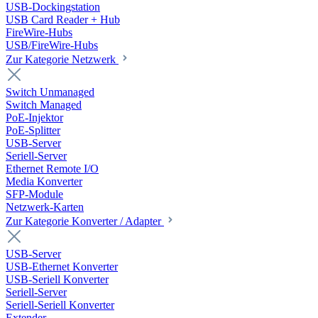
USB-Dockingstation
USB Card Reader + Hub
FireWire-Hubs
USB/FireWire-Hubs
Zur Kategorie Netzwerk
Switch Unmanaged
Switch Managed
PoE-Injektor
PoE-Splitter
USB-Server
Seriell-Server
Ethernet Remote I/O
Media Konverter
SFP-Module
Netzwerk-Karten
Zur Kategorie Konverter / Adapter
USB-Server
USB-Ethernet Konverter
USB-Seriell Konverter
Seriell-Server
Seriell-Seriell Konverter
Extender