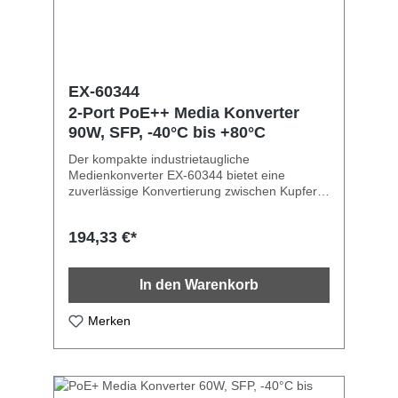
EX-60344
2-Port PoE++ Media Konverter
90W, SFP, -40°C bis +80°C
Der kompakte industrietaugliche
Medienkonverter EX-60344 bietet eine
zuverlässige Konvertierung zwischen Kupfer-
und Lichtwellenleiter-Umgebungen. Er bietet
zwei 10/100/1000Base-T Ports mit 90W
194,33 €*
PoE++ und einen dual mode 100/1000Base-X
SFP Port (auto detection). Je nach Bedarf
können verschiedene Arten von optional
In den Warenkorb
erhältlichen SFP-Modulen verwendet werden.
Dank dem robusten Metallgehäuse und dem
erweiterten Betriebstemperaturbereich von
Merken
-40°C bis 75°C ist er für eine Vielzahl von
Anwendungen auch in rauen Umgebungen
geeignet. Die Stromversorgung erfolgt über
den Terminal Block (12 bis 48 VDC). Der EX-