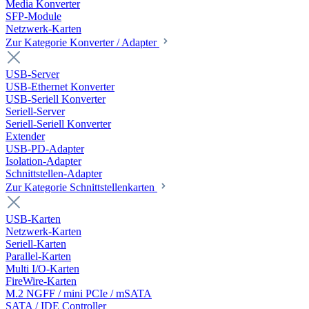
Media Konverter
SFP-Module
Netzwerk-Karten
Zur Kategorie Konverter / Adapter
USB-Server
USB-Ethernet Konverter
USB-Seriell Konverter
Seriell-Server
Seriell-Seriell Konverter
Extender
USB-PD-Adapter
Isolation-Adapter
Schnittstellen-Adapter
Zur Kategorie Schnittstellenkarten
USB-Karten
Netzwerk-Karten
Seriell-Karten
Parallel-Karten
Multi I/O-Karten
FireWire-Karten
M.2 NGFF / mini PCIe / mSATA
SATA / IDE Controller