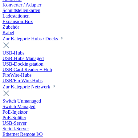
Konverter / Adapter
Schnittstellenkarten
Ladestationen
Expansion-Box
Zubehör
Kabel
Zur Kategorie Hubs / Docks
USB-Hubs
USB-Hubs Managed
USB-Dockingstation
USB Card Reader + Hub
FireWire-Hubs
USB/FireWire-Hubs
Zur Kategorie Netzwerk
Switch Unmanaged
Switch Managed
PoE-Injektor
PoE-Splitter
USB-Server
Seriell-Server
Ethernet Remote I/O