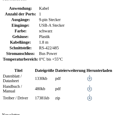
Anwendung:
Kabel
Anzahl der Ports:
1
Ausgänge:
9-pin Stecker
Eingänge:
USB-A Stecker
Farbe:
schwarz
Gehäuse:
Plastik
Kabellänge:
1.8 m
Schnittstelle:
RS-422/485
Stromanschluss:
Bus Power
Temperaturbereich:
0°C bis +55°C
Titel
Dateigröße
Dateierweiterung
Herunterladen
Datenblatt /
1330kb
pdf
Datasheet
Handbuch /
480kb
pdf
Manual
Treiber / Driver
17381kb
zip
Newsletter