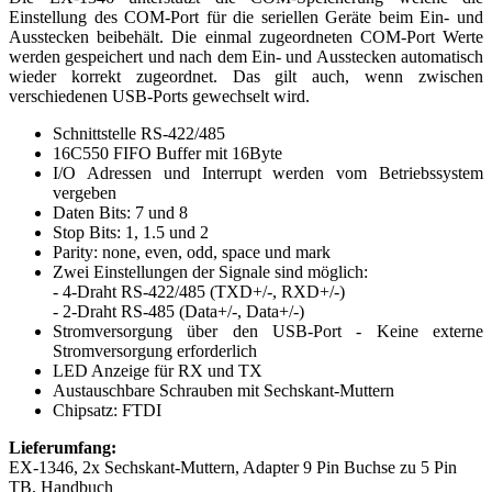
Einstellung des COM-Port für die seriellen Geräte beim Ein- und
Ausstecken beibehält. Die einmal zugeordneten COM-Port Werte
werden gespeichert und nach dem Ein- und Ausstecken automatisch
wieder korrekt zugeordnet. Das gilt auch, wenn zwischen
verschiedenen USB-Ports gewechselt wird.
Schnittstelle RS-422/485
16C550 FIFO Buffer mit 16Byte
I/O Adressen und Interrupt werden vom Betriebssystem
vergeben
Daten Bits: 7 und 8
Stop Bits: 1, 1.5 und 2
Parity: none, even, odd, space und mark
Zwei Einstellungen der Signale sind möglich:
- 4-Draht RS-422/485 (TXD+/-, RXD+/-)
- 2-Draht RS-485 (Data+/-, Data+/-)
Stromversorgung über den USB-Port - Keine externe
Stromversorgung erforderlich
LED Anzeige für RX und TX
Austauschbare Schrauben mit Sechskant-Muttern
Chipsatz: FTDI
Lieferumfang:
EX-1346, 2x Sechskant-Muttern, Adapter 9 Pin Buchse zu 5 Pin
TB, Handbuch