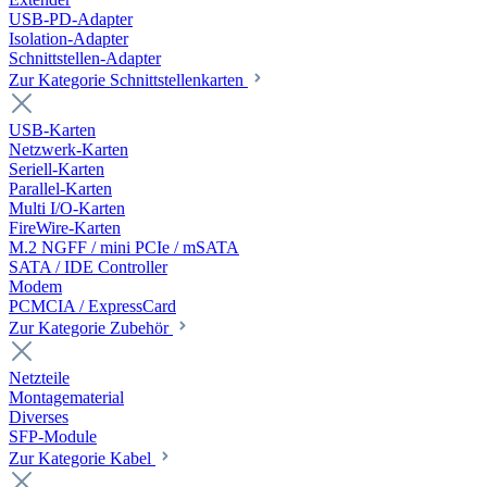
USB-PD-Adapter
Isolation-Adapter
Schnittstellen-Adapter
Zur Kategorie Schnittstellenkarten
USB-Karten
Netzwerk-Karten
Seriell-Karten
Parallel-Karten
Multi I/O-Karten
FireWire-Karten
M.2 NGFF / mini PCIe / mSATA
SATA / IDE Controller
Modem
PCMCIA / ExpressCard
Zur Kategorie Zubehör
Netzteile
Montagematerial
Diverses
SFP-Module
Zur Kategorie Kabel