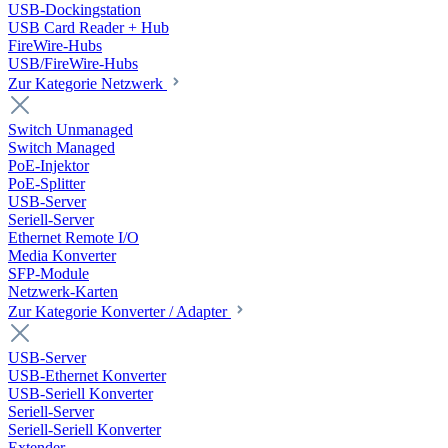
USB-Dockingstation
USB Card Reader + Hub
FireWire-Hubs
USB/FireWire-Hubs
Zur Kategorie Netzwerk
Switch Unmanaged
Switch Managed
PoE-Injektor
PoE-Splitter
USB-Server
Seriell-Server
Ethernet Remote I/O
Media Konverter
SFP-Module
Netzwerk-Karten
Zur Kategorie Konverter / Adapter
USB-Server
USB-Ethernet Konverter
USB-Seriell Konverter
Seriell-Server
Seriell-Seriell Konverter
Extender