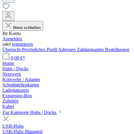
Menü schließen
Ihr Konto
Anmelden
oder
registrieren
Übersicht
Persönliches Profil
Adressen
Zahlungsarten
Bestellungen
0,00 €*
Home
Hubs / Docks
Netzwerk
Konverter / Adapter
Schnittstellenkarten
Ladestationen
Expansion-Box
Zubehör
Kabel
Zur Kategorie Hubs / Docks
USB-Hubs
USB-Hubs Managed