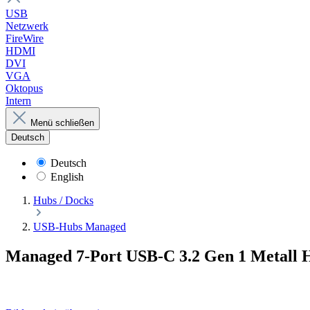
USB
Netzwerk
FireWire
HDMI
DVI
VGA
Oktopus
Intern
Menü schließen
Deutsch
Deutsch
English
Hubs / Docks
USB-Hubs Managed
Managed 7-Port USB-C 3.2 Gen 1 Metall