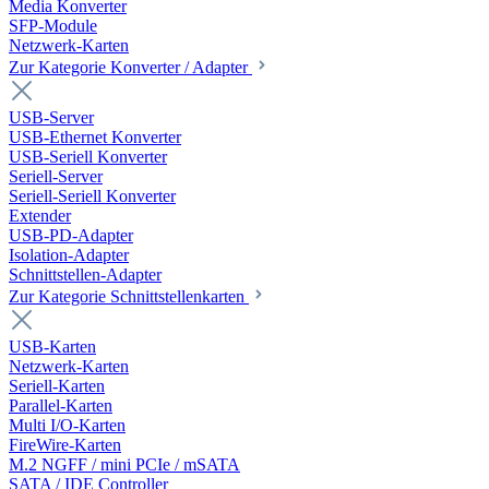
Media Konverter
SFP-Module
Netzwerk-Karten
Zur Kategorie Konverter / Adapter
USB-Server
USB-Ethernet Konverter
USB-Seriell Konverter
Seriell-Server
Seriell-Seriell Konverter
Extender
USB-PD-Adapter
Isolation-Adapter
Schnittstellen-Adapter
Zur Kategorie Schnittstellenkarten
USB-Karten
Netzwerk-Karten
Seriell-Karten
Parallel-Karten
Multi I/O-Karten
FireWire-Karten
M.2 NGFF / mini PCIe / mSATA
SATA / IDE Controller