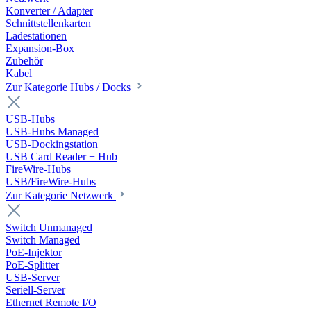
Konverter / Adapter
Schnittstellenkarten
Ladestationen
Expansion-Box
Zubehör
Kabel
Zur Kategorie Hubs / Docks
USB-Hubs
USB-Hubs Managed
USB-Dockingstation
USB Card Reader + Hub
FireWire-Hubs
USB/FireWire-Hubs
Zur Kategorie Netzwerk
Switch Unmanaged
Switch Managed
PoE-Injektor
PoE-Splitter
USB-Server
Seriell-Server
Ethernet Remote I/O